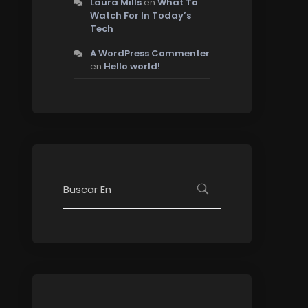
Laura Mills
en
What To
Watch For In Today’s
Tech
A WordPress Commenter
en
Hello world!