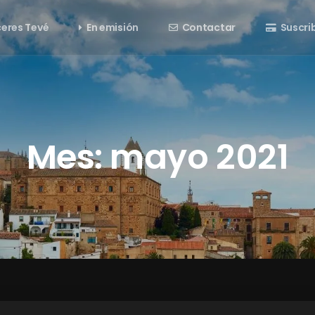
eres Tevé
En emisión
Contactar
Suscri
Mes:
mayo 2021